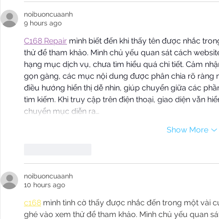
noibuoncuaanh
9 hours ago
C168 Repair
 mình biết đến khi thấy tên được nhắc tro
thử để tham khảo. Mình chủ yếu quan sát cách website 
hạng mục dịch vụ, chưa tìm hiểu quá chi tiết. Cảm nhận
gọn gàng, các mục nội dung được phân chia rõ ràng nê
điều hướng hiển thị dễ nhìn, giúp chuyển giữa các ph
tìm kiếm. Khi truy cập trên điện thoại, giao diện vẫn hiể
chuyển mục diễn ra…
Show More
Like
Reply
noibuoncuaanh
10 hours ago
c168
 mình tình cờ thấy được nhắc đến trong một vài cu
ghé vào xem thử để tham khảo. Mình chủ yếu quan sát