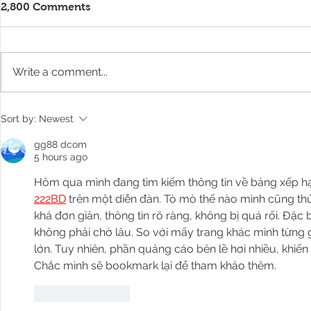
2,800 Comments
Write a comment...
Mondial du Tatouage 2020
TATTOO Exh
Sort by:
Newest
is coming!
Taiwan's K
Museum of 
gg88 dcom
5 hours ago
Hôm qua mình đang tìm kiếm thông tin về bảng xếp hạn
222BD
 trên một diễn đàn. Tò mò thế nào mình cũng th
khá đơn giản, thông tin rõ ràng, không bị quá rối. Đặc b
không phải chờ lâu. So với mấy trang khác mình từng 
lớn. Tuy nhiên, phần quảng cáo bên lề hơi nhiều, khiến 
Chắc mình sẽ bookmark lại để tham khảo thêm.
Like
Reply