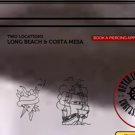
TWO LOCATIONS
BOOK A PIERCING AP
LONG BEACH
&
COSTA MESA